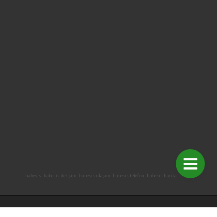
habesis
habesis iletişim
habesis ulaşım
habesis telefon
habesis harita