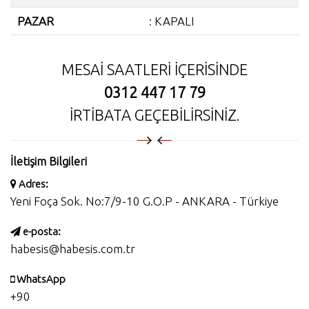
PAZAR
: KAPALI
MESAİ SAATLERİ İÇERİSİNDE
0312 447 17 79
İRTİBATA GEÇEBİLİRSİNİZ.
İletişim Bilgileri
Adres:
Yeni Foça Sok. No:7/9-10 G.O.P - ANKARA - Türkiye
e-posta:
habesis@habesis.com.tr
WhatsApp
+90