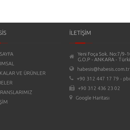
SİS
İLETİŞİM
SAYFA
Yeni Foça Sok. No:7/9-
G.O.P - ANKARA - Türk
UMSAL
habesis@habesis.com.tr
KALAR VE ÜRÜNLER
+90 312 447 17 79 - pb
JELER
+90 312 436 23 02
RANSLARIMIZ
Google Haritası
İŞİM