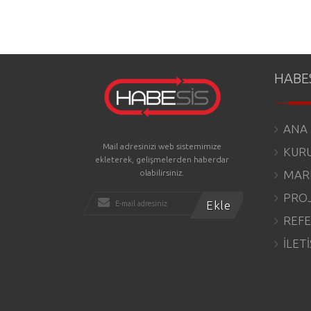
HABE
ANA 
Mail adresinizi web sistemimize
KUR
ekleterek, gelişmelerden haberdar
olabilirsiniz.
MAR
PRO
REFE
İLET